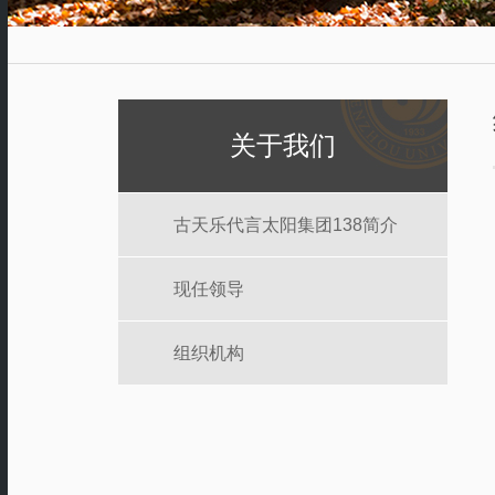
关于我们
古天乐代言太阳集团138简介
现任领导
组织机构