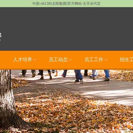
中国·ok138(太阳集团)官方网站-古天乐代言
人才培养
员工动态
员工工作
招生