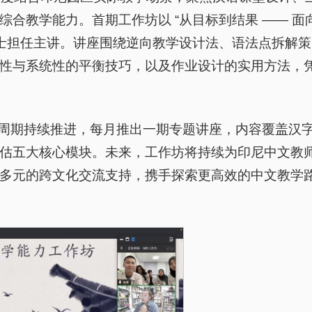
合教学能力。首期工作坊以 “从目标到结果 —— 面
博士担任主讲。讲座围绕逆向教学设计法、语法点拆解策
性与系统性的平衡技巧，以及作业设计的实用方法，
为周期持续推进，每月推出一期专题讲座，内容覆盖汉
估五大核心模块。未来，工作坊将持续为印尼中文教
多元的跨文化交流支持，携手探索更高效的中文教学