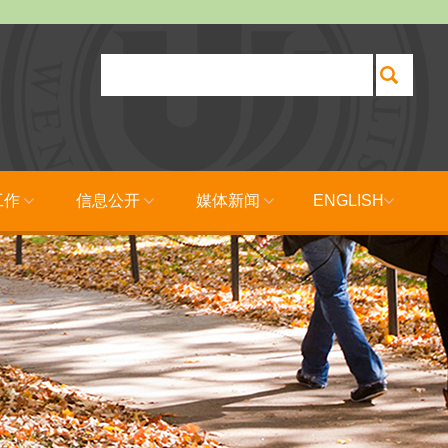
工作
信息公开
媒体新闻
ENGLISH