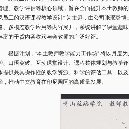
管理、教学评估等核心领域，旨在全面提升本土教师的综
尼员工的汉语课程教学设计” 为主题，由公司张珉璐
略、多模态教学应用等内容展开，系统讲解了课堂趣味
丰富的干货内容收获与会教师的广泛好评。
根据计划，“本土教师教学能力工作坊” 将以月度
学、口语突破、互动课堂设计、课程整体规划与教学评
体提供兼具操作性的教学资源、科学的评估工具，以及
径，推动中文教育在印尼园区的高质量发展。