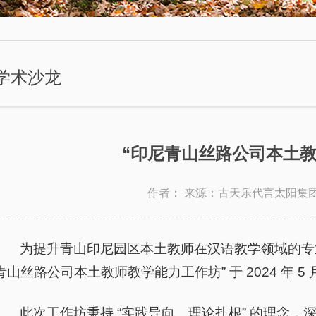
学术沙龙
“印尼青山丝路公司本土
作者： 来源：古天乐代言太阳集团138
为提升青山印尼园区本土教师在汉语教学领域的专
青山丝路公司本土教师教学能力工作坊” 于 2024 年 5 
此次工作坊秉持 “实践导向、理论扎根” 的理念